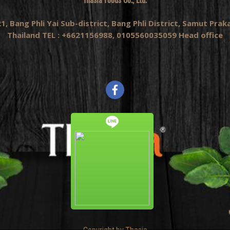
1, Bang Phli Yai Sub-district, Bang Phli District, Samut Pra
Thailand TEL : +6621156988, 0105560035059 Head office
Copyright by Thasia