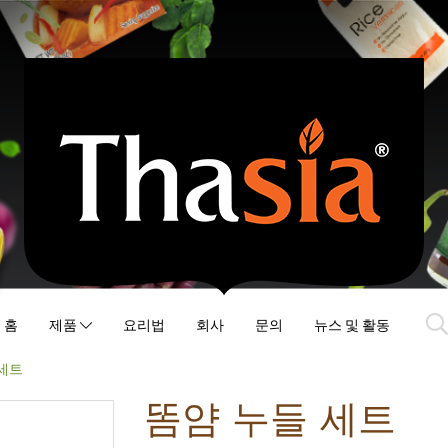
홈
제품
요리법
회사
문의
뉴스 및 활동
 세트
똠얌 누들 세트