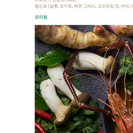
향신료 (샬롯, 토마토, 레몬 그라스, 교도라임 잎, 버섯,
요리법