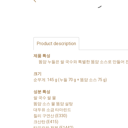
Product description
제품 특성
똠얌 누들은 쌀 국수와 특별한 똠얌 소스로 만들어 
크기
순무게: 145 g (누들 70 g + 똠얌 소스 75 g)
성분 특성
쌀 국수 쌀 물
똠얌 소스 물 똠얌 설탕
대두유 소금 타마린드
칠리 구연산 (E330)
크산탄 (E415)
타피오카 전분 (E1442)