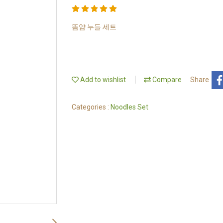
똠얌 누들 세트
Add to wishlist
Compare
Share
Categories :
Noodles Set