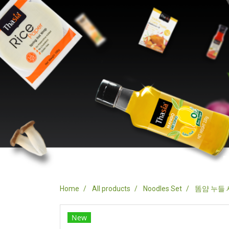
Home
All products
Noodles Set
똠얌 누들
New