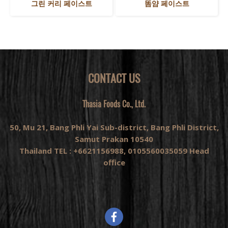
그린 커리 페이스트
똠얌 페이스트
CONTACT US
Thasia Foods Co., Ltd.
50, Mu 21, Bang Phli Yai Sub-district, Bang Phli District,
Samut Prakan 10540
Thailand TEL : +6621156988, 0105560035059 Head
office