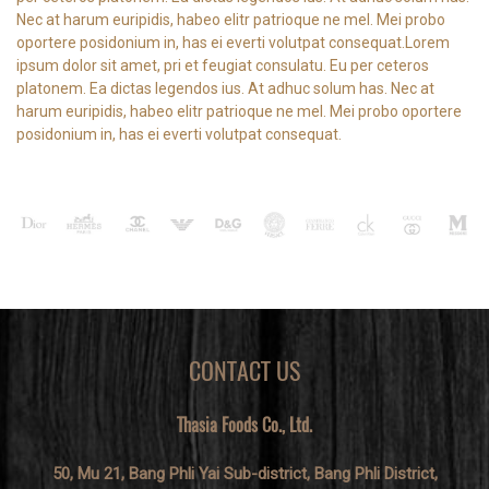
Nec at harum euripidis, habeo elitr patrioque ne mel. Mei probo
oportere posidonium in, has ei everti volutpat consequat.Lorem
ipsum dolor sit amet, pri et feugiat consulatu. Eu per ceteros
platonem. Ea dictas legendos ius. At adhuc solum has. Nec at
harum euripidis, habeo elitr patrioque ne mel. Mei probo oportere
posidonium in, has ei everti volutpat consequat.
CONTACT US
Thasia Foods Co., Ltd.
50, Mu 21, Bang Phli Yai Sub-district, Bang Phli District,