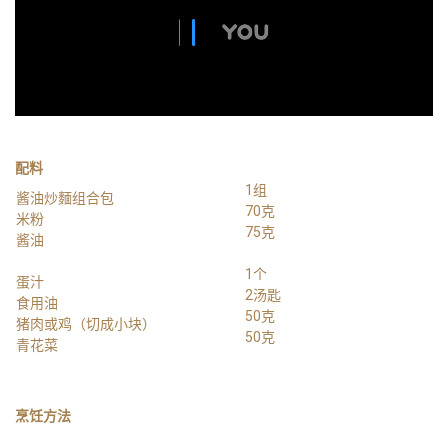
配料
1组
酱油炒麵组合包
70克
米粉
75克
酱油
1个
蛋汁
2汤匙
食用油
50克
猪肉或鸡（切成小块）
50克
青花菜
烹饪方法