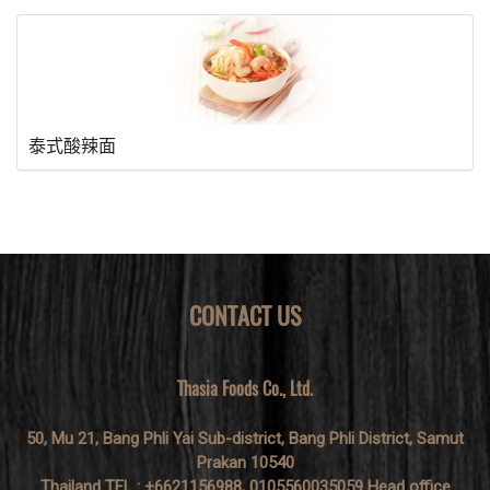
泰式酸辣面
CONTACT US
Thasia Foods Co., Ltd.
50, Mu 21, Bang Phli Yai Sub-district, Bang Phli District, Samut
Prakan 10540
Thailand TEL : +6621156988, 0105560035059 Head office