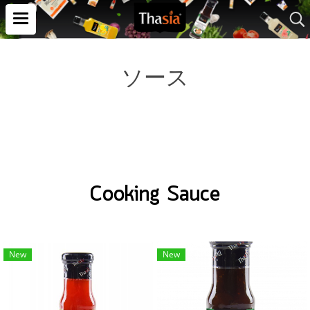
ソース
Cooking Sauce
New
New