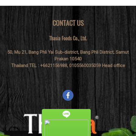
CONTACT US
Thasia Foods Co., Ltd.
50, Mu 21, Bang Phli Yai Sub-district, Bang Phli District, Samut
Prakan 10540
Thailand TEL : +6621156988, 0105560035059 Head office