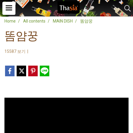
Home
All contents
MAIN DISH
똠얌꿍
똠얌꿍
15587 보기
|