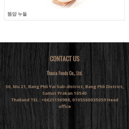
똠얌 누들
CONTACT US
Thasia Foods Co., Ltd.
50, Mu 21, Bang Phli Yai Sub-district, Bang Phli District,
Samut Prakan 10540
Thailand TEL : +6621156988, 0105560035059 Head
office