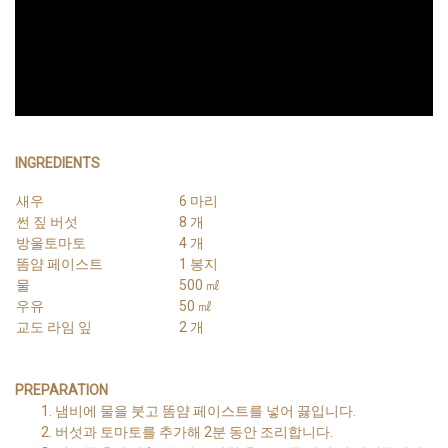
INGREDIENTS
새우
6 마리
썬 짚 버섯
8 개
방울토마토
4 개
똠얌 페이스트
1 봉지
물
500 ㎖
우유
50 ㎖
교도 라임 잎
2 개
PREPARATION
냄비에 물을 붓고 똠얌 페이스트를 넣어 끓입니다.
버섯과 토마토를 추가해 2분 동안 조리합니다.