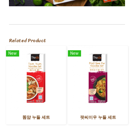
Related Product
New
New
똠얌 누들 세트
팟씨이우 누들 세트