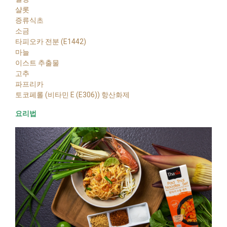
샬롯
증류식초
소금
타피오카 전분 (E1442)
마늘
이스트 추출물
고추
파프리카
토코페롤 (비타민 E (E306)) 항산화제
요리법