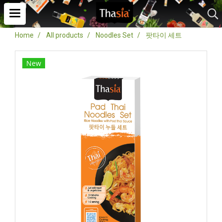
Home
All products
Noodles Set
팟타이 세트
New