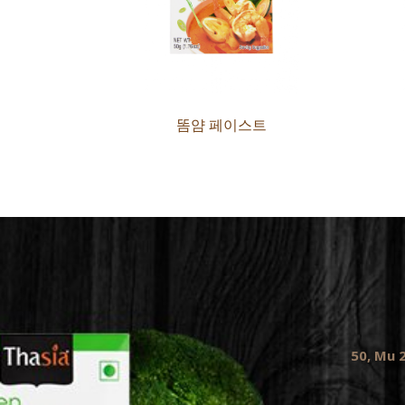
똠얌 페이스트
50, Mu 2