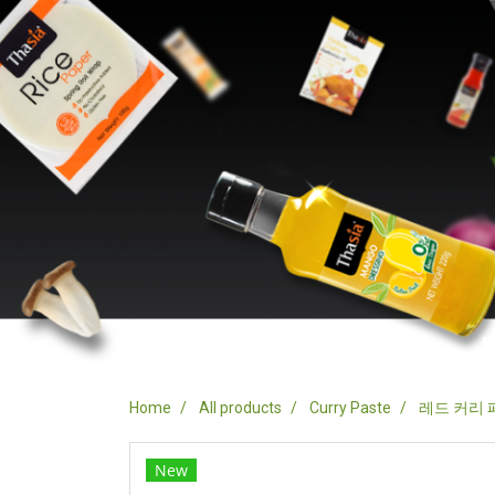
Home
All products
Curry Paste
레드 커리
New