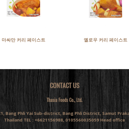
마싸만 커리 페이스트
옐로우 커리 페이스트
CONTACT US
Thasia Foods Co., Ltd.
1, Bang Phli Yai Sub-district, Bang Phli District, Samut Pra
Thailand TEL : +6621156988, 0105560035059 Head office