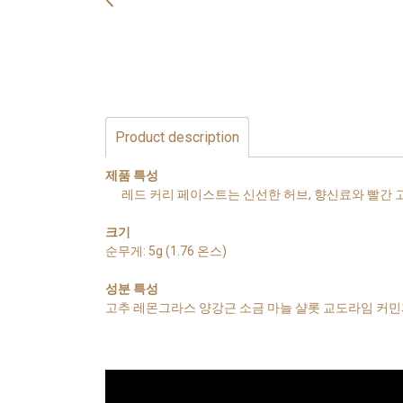
Product description
제품 특성
레드 커리 페이스트는 신선한 허브, 향신료와 빨간 고
크기
순무게: 5g (1.76 온스)
성분 특성
고추 레몬그라스 양강근 소금 마늘 샬롯 교도라임 커