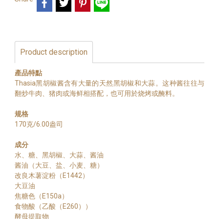
Product description
產品特點
Thasia黑胡椒酱含有大量的天然黑胡椒和大蒜。这种酱往往与
翻炒牛肉、猪肉或海鲜相搭配，也可用於烧烤或醃料。
规格
170克/6.00盎司
成分
水、糖、黑胡椒、大蒜、酱油
酱油（大豆、盐、小麦、糖）
改良木薯淀粉（E1442）
大豆油
焦糖色（E150a）
食物酸（乙酸（E260））
酵母提取物