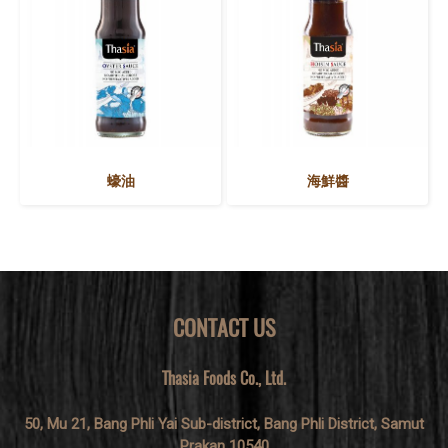
蠔油
海鮮醬
CONTACT US
Thasia Foods Co., Ltd.
50, Mu 21, Bang Phli Yai Sub-district, Bang Phli District, Samut
Prakan 10540