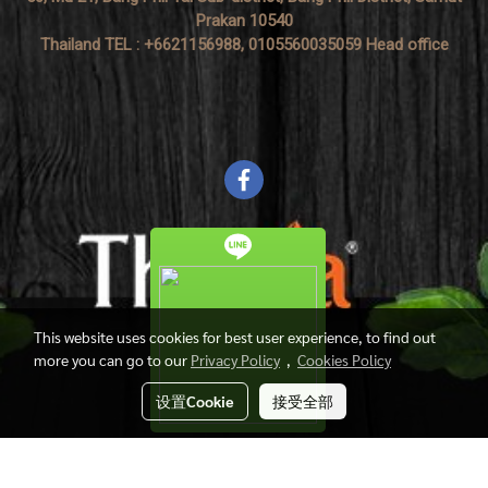
Prakan 10540
Thailand TEL : +6621156988, 0105560035059 Head office
This website uses cookies for best user experience, to find out
more you can go to our
Privacy Policy
,
Cookies Policy
设置Cookie
接受全部
Copyright by Thasia