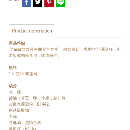
Product description
產品特點
Thasia炒醬具有開胃的作用，例如蘑菇，典型的亞洲烹飪，配
米飯或麵條食用，味道極佳。
規格
170克/6.00盎司
成分
水、糖
醬油（黃豆，鹽，小麥，糖）鹽
改良木薯澱粉（E1442）
蘑菇提取物
大蒜
芝麻油、焦糖色素
黃原膠（E415）