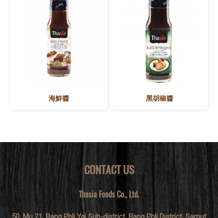
海鮮醬
黑胡椒醬
CONTACT US
Thasia Foods Co., Ltd.
50, Mu 21, Bang Phli Yai Sub-district, Bang Phli District, Samut