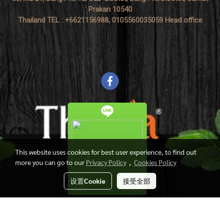
Prakan 10540
Thailand TEL : +6621156988, 0105560035059 Head office
This website uses cookies for best user experience, to find out
more you can go to our
Privacy Policy
,
Cookies Policy
设置Cookie
接受全部
Copyright by Thasia