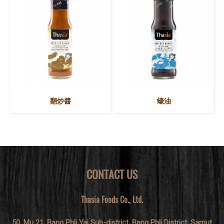
翻炒醬
蠔油
CONTACT US
Thasia Foods Co., Ltd.
50, Mu 21, Bang Phli Yai Sub-district, Bang Phli District, Samut