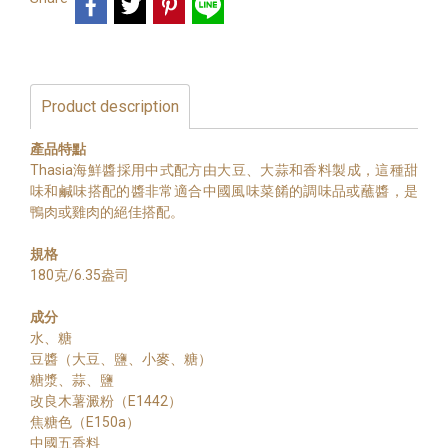
Product description
產品特點
Thasia海鮮醬採用中式配方由大豆、大蒜和香料製成，這種甜
味和鹹味搭配的醬非常適合中國風味菜餚的調味品或蘸醬，是
鴨肉或雞肉的絕佳搭配。
規格
180克/6.35盎司
成分
水、糖
豆醬（大豆、鹽、小麥、糖）
糖漿、蒜、鹽
改良木薯澱粉（E1442）
焦糖色（E150a）
中國五香料