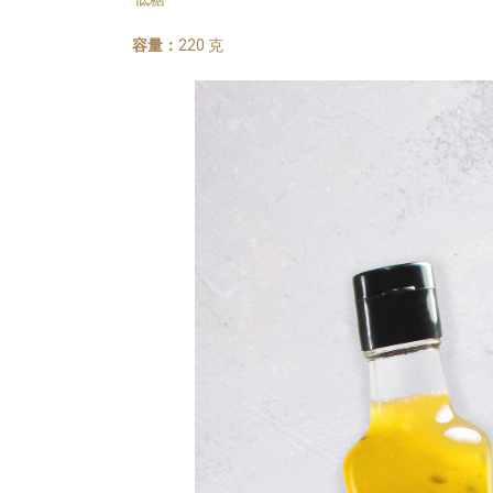
容量：
220 克