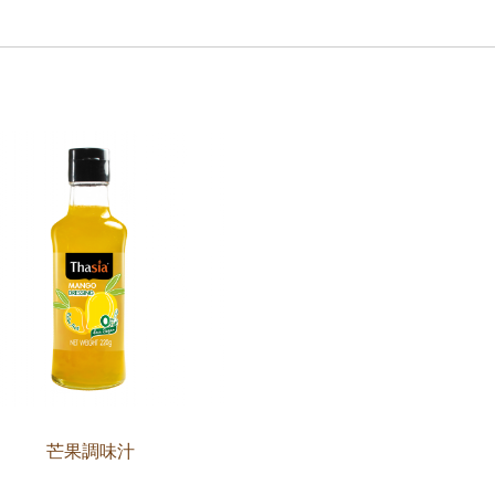
芒果調味汁