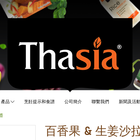
產品
烹飪提示和食譜
公司簡介
聯繫我們
新聞及活
醬
百香果 & 生姜沙