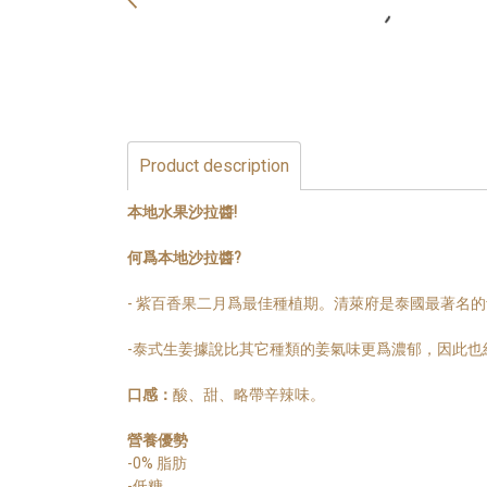
Product description
本地水果沙拉醬!
何爲本地沙拉醬?
- 紫百香果二月爲最佳種植期。清萊府是泰國最著名
-泰式生姜據說比其它種類的姜氣味更爲濃郁，因此也
口感：
酸、甜、略帶辛辣味。
營養優勢
-0% 脂肪
-低糖