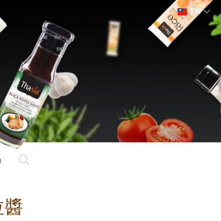
TW
動
拉醬