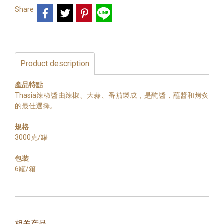
Share
Product description
產品特點
Thasia辣椒醬由辣椒、大蒜、番茄製成，是醃醬，蘸醬和烤炙
的最佳選擇。
規格
3000克/罐
包裝
6罐/箱
相关产品