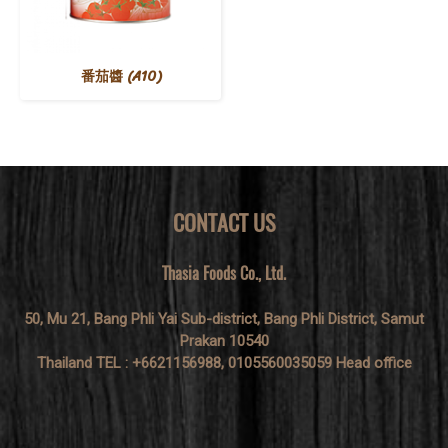
番茄醬 (A10)
CONTACT US
Thasia Foods Co., Ltd.
50, Mu 21, Bang Phli Yai Sub-district, Bang Phli District, Samut
Prakan 10540
Thailand TEL : +6621156988, 0105560035059 Head office