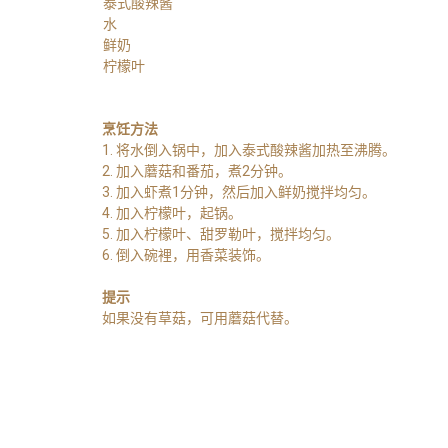
泰式酸辣酱
水
鲜奶
柠檬叶
烹饪方法
1. 将水倒入锅中，加入泰式酸辣酱加热至沸腾。
2. 加入蘑菇和番茄，煮2分钟。
3. 加入虾煮1分钟，然后加入鲜奶搅拌均匀。
4. 加入柠檬叶，起锅。
5. 加入柠檬叶、甜罗勒叶，搅拌均匀。
6. 倒入碗裡，用香菜装饰。
提示
如果没有草菇，可用蘑菇代替。