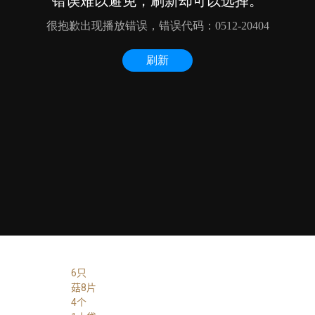
6只
菇8片
4个