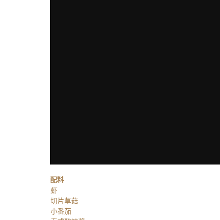
配料
虾
切片草菇
小番茄