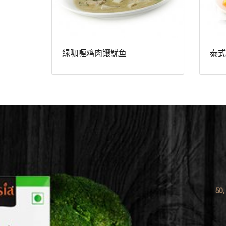
绿咖喱鸡肉镶魷鱼
泰式
50,