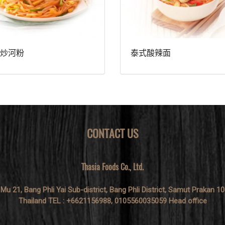
炒河粉
泰式酸辣面
CONTACT US
Thasia Foods Co., Ltd.
 Mu 21, Bang Phli Yai Sub-district, Bang Phli District, Samut Prakan 1
Thailand TEL : +6621156988, 0105560035059 Head office