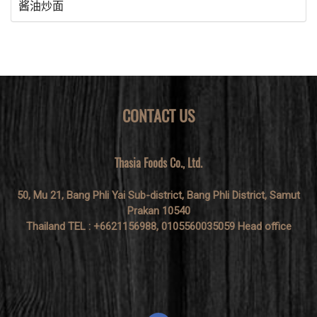
酱油炒面
CONTACT US
Thasia Foods Co., Ltd.
50, Mu 21, Bang Phli Yai Sub-district, Bang Phli District, Samut
Prakan 10540
Thailand TEL : +6621156988, 0105560035059 Head office