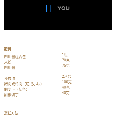
配料
1组
四川酱组合包
70克
米粉
75克
四川酱
2汤匙
沙拉油
100克
猪肉或鸡肉（切成小块）
40克
胡萝卜（切条）
40克
甜椒切丁
烹饪方法