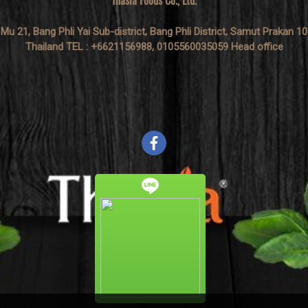
Thasia Foods Co., Ltd.
 Mu 21, Bang Phli Yai Sub-district, Bang Phli District, Samut Prakan 1
Thailand TEL : +6621156988, 0105560035059 Head office