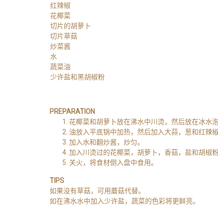
红辣椒
花椰菜
切片的胡萝卜
切片草菇
炒菜酱
水
蔬菜油
少许盐和黑胡椒粉
PREPARATION
花椰菜和胡萝卜放在沸水中川烫，然后放在冰水
油放入平底锅中加热，然后加入大蒜，葱和红辣椒
加入水和翻炒酱，炒匀。
加入川烫过的花椰菜，胡萝卜，香菇，盐和胡椒粉
关火，将食材倒入盘中食用。
TIPS
如果没有草菇，可用蘑菇代替。
如在沸水水中加入少许盐，蔬菜的色彩将更鲜亮。