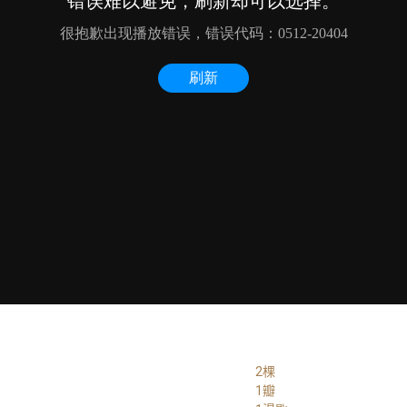
2棵
1瓣