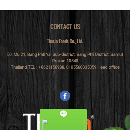
CONTACT US
Thasia Foods Co., Ltd.
50, Mu 21, Bang Phli Yai Sub-district, Bang Phli District, Samut
Prakan 10540
Thailand TEL : +6621156988, 0105560035059 Head office