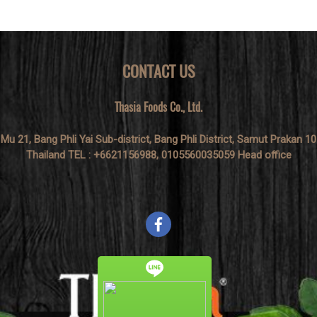
CONTACT US
Thasia Foods Co., Ltd.
 Mu 21, Bang Phli Yai Sub-district, Bang Phli District, Samut Prakan 1
Thailand TEL : +6621156988, 0105560035059 Head office