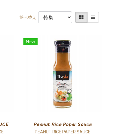
並べ替え
New
UCE
Peanut Rice Paper Sauce
CE
PEANUT RICE PAPER SAUCE