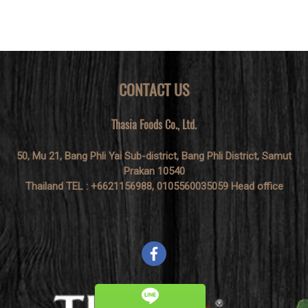
CONTACT US
Thasia Foods Co., Ltd.
50, Mu 21, Bang Phli Yai Sub-district, Bang Phli District, Samut
Prakan 10540
Thailand TEL : +6621156988, 0105560035059 Head office