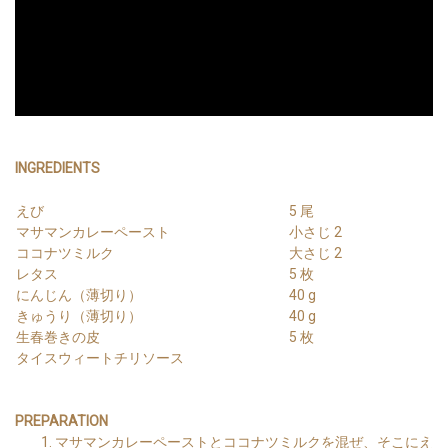
INGREDIENTS
えび
5 尾
マサマンカレーペースト
小さじ 2
ココナツミルク
大さじ 2
レタス
5 枚
にんじん（薄切り）
40 g
きゅうり（薄切り）
40 g
生春巻きの皮
5 枚
タイスウィートチリソース
PREPARATION
マサマンカレーペーストとココナツミルクを混ぜ、そこにえ