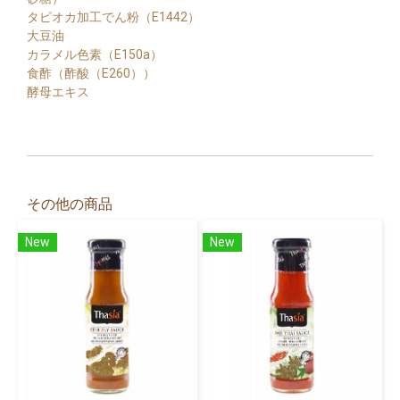
タピオカ加工でん粉（E1442）
大豆油
カラメル色素（E150a）
食酢（酢酸（E260））
酵母エキス
その他の商品
New
New