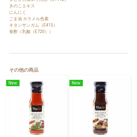
きのこエキス
にんにく
ごま油 カラメル色素
キタンサンガム（E415）
食酢（乳酸（E720））
その他の商品
New
New