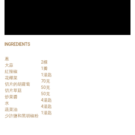
INGREDIENTS
蔥
2棵
大蒜
1瓣
紅辣椒
1湯匙
花椰菜
70克
切片的胡蘿蔔
50克
切片草菇
50克
炒菜醬
4湯匙
水
4湯匙
蔬菜油
1湯匙
少許鹽和黑胡椒粉