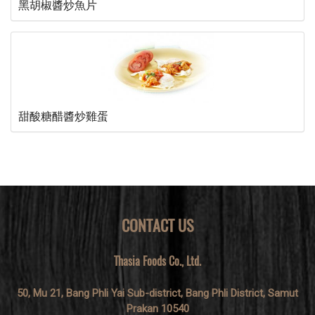
黑胡椒醬炒魚片
甜酸糖醋醬炒雞蛋
CONTACT US
Thasia Foods Co., Ltd.
50, Mu 21, Bang Phli Yai Sub-district, Bang Phli District, Samut
Prakan 10540