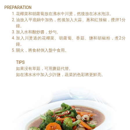
PREPARATION
花椰菜和胡蘿蔔放在沸水中川燙，然後放在冰水泡涼。
油放入平底鍋中加热，然後加入大蒜、蔥和紅辣椒，攪拌1分
鐘。
加入水和翻炒醬，炒勻。
加入川燙過的花椰菜、胡蘿蔔、香菇、鹽和胡椒粉，煮2分
鐘。
關火，將食材倒入盤中食用。
TIPS
如果没有草菇，可用蘑菇代替。
如在沸水水中加入少許鹽，蔬菜的色彩將更鮮亮。