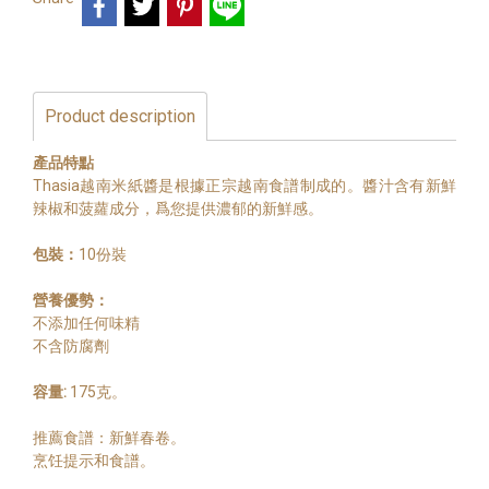
Product description
產品特點
Thasia越南米紙醬是根據正宗越南食譜制成的。醬汁含有新鮮
辣椒和菠蘿成分，爲您提供濃郁的新鮮感。
包裝：
10份裝
營養優勢：
不添加任何味精
不含防腐劑
容量:
175克。
推薦食譜：新鮮春卷。
烹饪提示和食譜。