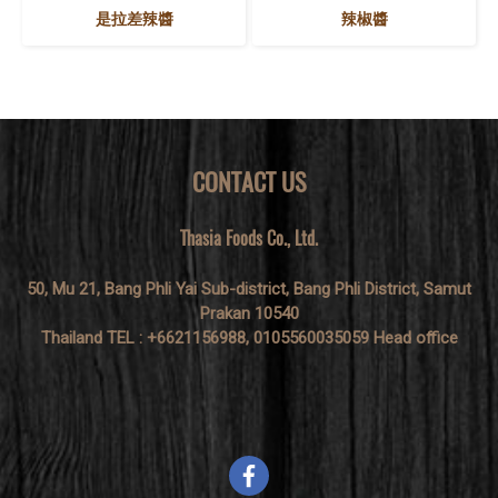
是拉差辣醬
辣椒醬
CONTACT US
Thasia Foods Co., Ltd.
50, Mu 21, Bang Phli Yai Sub-district, Bang Phli District, Samut
Prakan 10540
Thailand TEL : +6621156988, 0105560035059 Head office