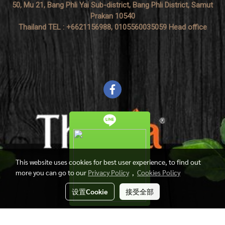
50, Mu 21, Bang Phli Yai Sub-district, Bang Phli District, Samut
Prakan 10540
Thailand TEL : +6621156988, 0105560035059 Head office
This website uses cookies for best user experience, to find out
more you can go to our
Privacy Policy
,
Cookies Policy
设置Cookie
接受全部