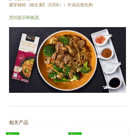
麥芽糊精（維生素E（E306））作為抗氧化劑
烹饪提示和食譜。
相关产品