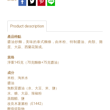
Product description
產品特點
醬油炒麵，美味的泰式麵條，由米粉、特制醬油、肉類、雞
蛋、大蒜、西蘭花製成。
規格
淨重145克（70克麵條+75克醬油）
成分
米粉、淘米水
醬油
無麩質醬油（水、大豆、米、鹽）
水、糖、大蒜、辣椒粉
蒸餾醋、鹽
改良木薯澱粉（E1442）
酵母提取物