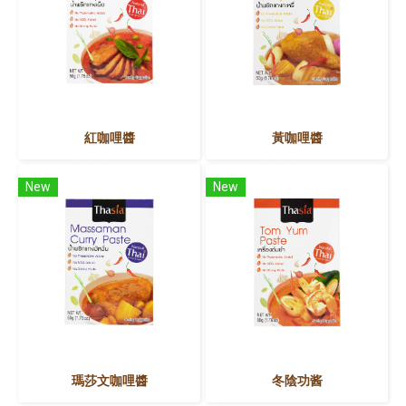
紅咖哩醬
黃咖哩醬
New
New
瑪莎文咖哩醬
冬陰功酱