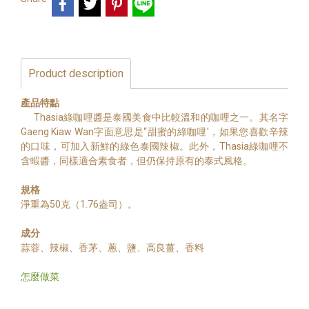
Product description
產品特點
Thasia綠咖哩醬是泰國美食中比較溫和的咖哩之一。其名字
Gaeng Kiaw Wan字面意思是“甜蜜的綠咖哩'，如果您喜歡辛辣
的口味，可加入新鮮的綠色泰國辣椒。此外，Thasia綠咖哩不
含蝦醬，同樣適合素食者，但仍保持原有的泰式風格。
規格
淨重為50克（1.76盎司）。
成分
蒜蓉、辣椒、香茅、蔥、鹽、高良薑、香料
怎麼做菜