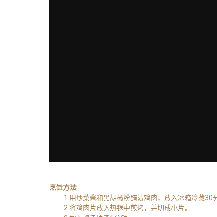
烹饪方法
1.用炒菜酱和黑胡椒粉醃渍鸡肉，放入冰箱冷藏30
2.将鸡肉片放入热锅中煎烤，并切成小片。