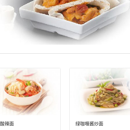
酸辣面
绿咖喱酱炒面