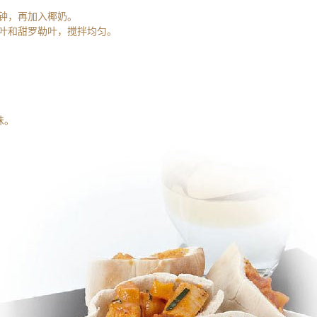
分钟，再加入椰奶。
檬叶和甜罗勒叶，搅拌均匀。
味。