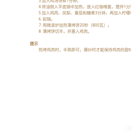
3.加入鸡汤块煮1分钟。
4.将油倒入平底锅中加热，放入红咖哩酱，搅拌1
5.加入鸡肉、凤梨、番茄和糖煮3分钟，再加入柠
6. 起锅。
7. 用微波炉加热薄烤饼20秒（800瓦）。
8. 薄烤饼切半，并塞入鸡肉。
提示
煎烤鸡肉时，半熟即可，爆炒时才能保持鸡肉的甜