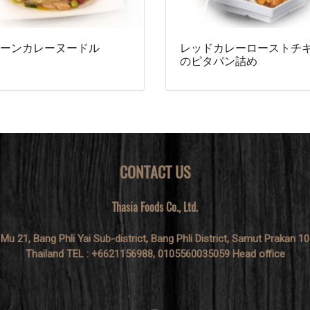
ーンカレーヌードル
レッドカレーローストチ
のピタパン詰め
CONTACT US
Thasia Foods Co., Ltd.
 Mu 21, Bang Phli Yai Sub-district, Bang Phli District, Samut Prakan 1
Thailand TEL : +6621156988, 0105560035059 Head office