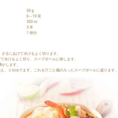
50 g
6～10 尾
350 cc
3 本
1 個分
で、ざるにあげて水けをよく切ります。
げて水けをよく切り、スープボールに移します。
を沸かします。
加え、２分ゆでます。これを汁ごと麺の入ったスープボールに盛ります