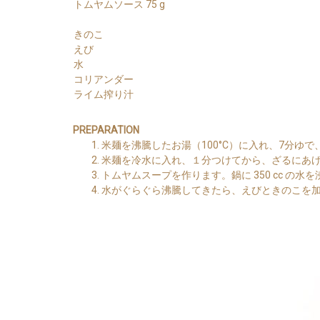
トムヤムソース 75 g
きのこ
えび
水
コリアンダー
ライム搾り汁
PREPARATION
米麺を沸騰したお湯（100°C）に入れ、7分ゆ
米麺を冷水に入れ、１分つけてから、ざるにあ
トムヤムスープを作ります。鍋に 350 cc の水
水がぐらぐら沸騰してきたら、えびときのこを