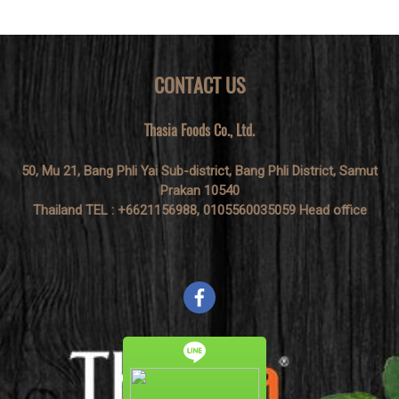
CONTACT US
Thasia Foods Co., Ltd.
50, Mu 21, Bang Phli Yai Sub-district, Bang Phli District, Samut
Prakan 10540
Thailand TEL : +6621156988, 0105560035059 Head office