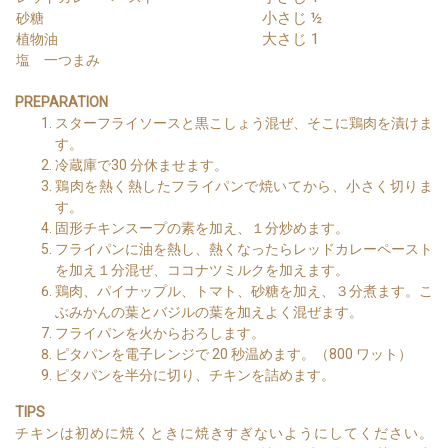
小さじ ½
砂糖
大さじ 1
植物油
塩 一つまみ
PREPARATION
スターフライソースと黒こしょう混ぜ、そこに鶏肉を漬けま
す。
冷蔵庫で30 分休ませます。
鶏肉を熱く熱したフライパンで焼いてから、小さく切りま
す。
固形チキンスープの素を加え、１分炒めます。
フライパンに油を熱し、熱くなったらレッドカレーペースト
を加え１分混ぜ、ココナツミルクを加えます。
鶏肉、パイナップル、トマト、砂糖を加え、３分煮ます。こ
ぶみかんの葉とバジルの葉を加えよく混ぜます。
フライパンを火からおろします。
ピタパンを電子レンジで 20 秒温めます。（800 ワット）
ピタパンを半分に切り、チキンを詰めます。
TIPS
チキンは初めに焼くときに焼きすぎないようにしてください。