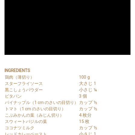
INGREDIENTS
100 g
鶏肉（薄切り）
大さじ 1
スターフライソース
小さじ ¼
黒こしょうパウダー
3 個
ピタパン
カップ ½
パイナップル（1 cm のさいの目切り）
カップ ½
トマト（1 cm のさいの目切り）
4 枚分
こぶみかんの葉（みじん切り）
15 枚
スウィートバジルの葉
カップ ½
ココナツミルク
小さじ 1
レッドカレーペースト