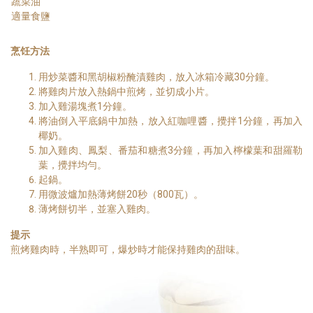
蔬菜油
適量食鹽
烹饪方法
用炒菜醬和黑胡椒粉醃漬雞肉，放入冰箱冷藏30分鐘。
將雞肉片放入熱鍋中煎烤，並切成小片。
加入雞湯塊煮1分鐘。
將油倒入平底鍋中加熱，放入紅咖哩醬，攪拌1分鐘，再加入
椰奶。
加入雞肉、鳳梨、番茄和糖煮3分鐘，再加入檸檬葉和甜羅勒
葉，攪拌均勻。
起鍋。
用微波爐加熱薄烤餅20秒（800瓦）。
薄烤餅切半，並塞入雞肉。
提示
煎烤雞肉時，半熟即可，爆炒時才能保持雞肉的甜味。