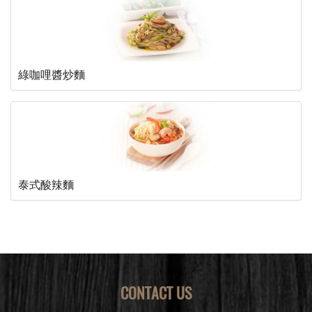
綠咖哩醬炒麵
泰式酸辣麵
CONTACT US