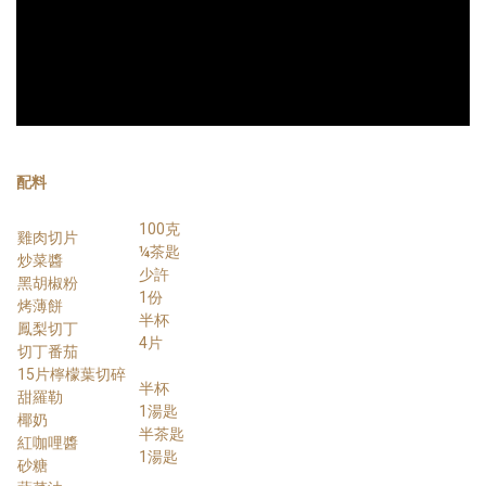
配料
100克
雞肉切片
¼茶匙
炒菜醬
少許
黑胡椒粉
1份
烤薄餅
半杯
鳳梨切丁
4片
切丁番茄
15片檸檬葉切碎
半杯
甜羅勒
1湯匙
椰奶
半茶匙
紅咖哩醬
1湯匙
砂糖